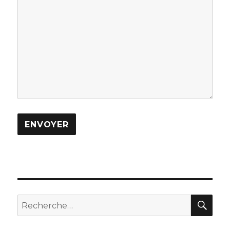
REC
Recherche
pour