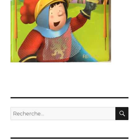
REC
Recherche
pour
: