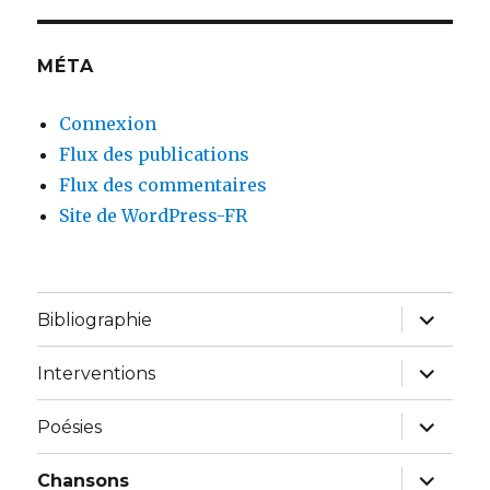
MÉTA
Connexion
Flux des publications
Flux des commentaires
Site de WordPress-FR
ouvrir
Bibliographie
le
sous-
menu
ouvrir
Interventions
le
sous-
menu
ouvrir
Poésies
le
sous-
menu
ouvrir
Chansons