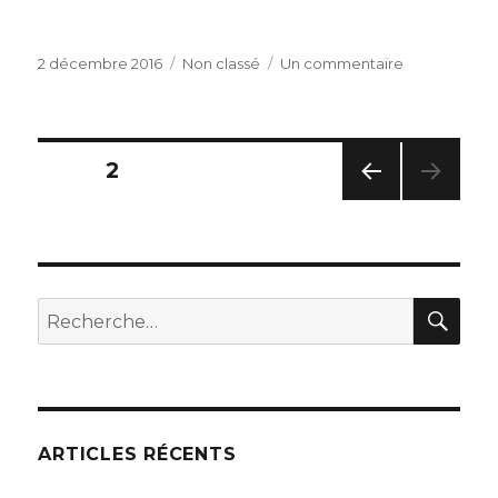
Publié
Catégories
sur
2 décembre 2016
Non classé
Un commentaire
le
ATELIERS
COMPTINES
Pagination
PAGE
2
PAG
des
E
PRÉC
publications
ÉDE
NTE
REC
Recherche
pour
:
ARTICLES RÉCENTS